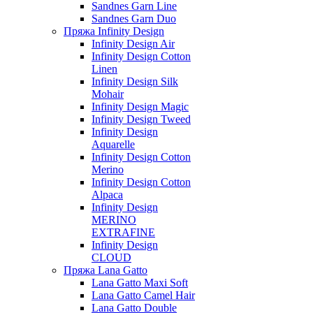
Sandnes Garn Line
Sandnes Garn Duo
Пряжа Infinity Design
Infinity Design Air
Infinity Design Cotton
Linen
Infinity Design Silk
Mohair
Infinity Design Magic
Infinity Design Tweed
Infinity Design
Aquarelle
Infinity Design Cotton
Merino
Infinity Design Cotton
Alpaca
Infinity Design
MERINO
EXTRAFINE
Infinity Design
CLOUD
Пряжа Lana Gatto
Lana Gatto Maxi Soft
Lana Gatto Camel Hair
Lana Gatto Double