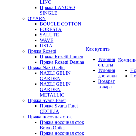
LINO
Пряжа LANOSO
SINGLE
O'YARN
BOUCLE COTTON
FORESTA
SALUTE
WAVE
USTA
Как купить
Пряжа Rozetti
Пряжа Rozetti Lumen
Условия
Компан
Пряжа Rozetti Destina
оплаты
Пряжа Nazli Gelin
Условия
Но
NAZLI GELIN
доставки
По
GARDEN
Возврат
NAZLI GELIN
товара
GARDEN
METALLIC
Пряжа Svarta Faret
Пряжа Svarta Faret
CECILIA
Пряжа носочная сток
Пряжа носочная сток
Bravo Outlet
Пряжа носочная сток