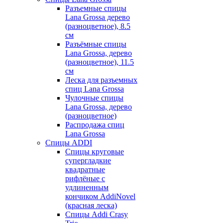
Разъемные спицы
Lana Grossa дерево
(разноцветное), 8.5
см
Разъёмные спицы
Lana Grossa, дерево
(разноцветное), 11.5
см
Леска для разъемных
спиц Lana Grossa
Чулочные спицы
Lana Grossa, дерево
(разноцветное)
Распродажа спиц
Lana Grossa
Спицы ADDI
Спицы круговые
супергладкие
квадратные
рифлёные с
удлиненным
кончиком AddiNovel
(красная леска)
Спицы Addi Crasy