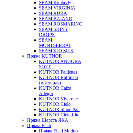
SEAM Kimberly
SEAM VIRGINIA
SEAM AURA
SEAM BAIANO
SEAM ROSMARINO
SEAM SHINY
DROPS
SEAM
MONTSERRAT
SEAM KID SILK
Пряжа KUTNOR
KUTNOR ANGORA
SOFT
KUTNOR Paillettes
KUTNOR Raffinato
(моточная)
KUTNOR Calza
Allegra
KUTNOR Viverone
KUTNOR Cielo
KUTNOR Shine Pail
KUTNOR Cielo Lite
Пряжа Шерсть ЯКА
Пряжа Filati
Пряжа Filati Merino