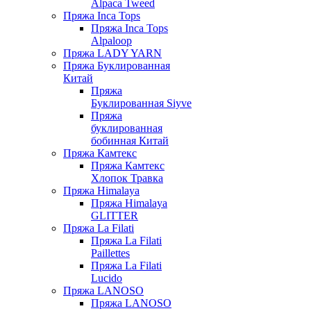
Alpaca Tweed
Пряжа Inca Tops
Пряжа Inca Tops
Alpaloop
Пряжа LADY YARN
Пряжа Буклированная
Китай
Пряжа
Буклированная Siyve
Пряжа
буклированная
бобинная Китай
Пряжа Камтекс
Пряжа Камтекс
Хлопок Травка
Пряжа Himalaya
Пряжа Himalaya
GLITTER
Пряжа La Filati
Пряжа La Filati
Paillettes
Пряжа La Filati
Lucido
Пряжа LANOSO
Пряжа LANOSO