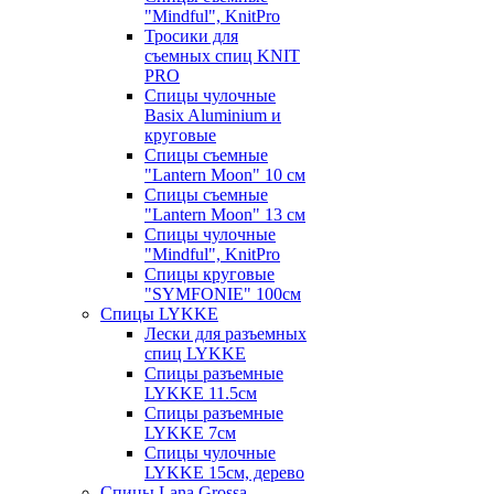
"Mindful", KnitPro
Тросики для
съемных спиц KNIT
PRO
Спицы чулочные
Basix Aluminium и
круговые
Спицы съемные
"Lantern Moon" 10 см
Спицы съемные
"Lantern Moon" 13 см
Спицы чулочные
"Mindful", KnitPro
Спицы круговые
"SYMFONIE" 100см
Спицы LYKKE
Лески для разъемных
спиц LYKKE
Спицы разъемные
LYKKE 11.5см
Спицы разъемные
LYKKE 7см
Спицы чулочные
LYKKE 15см, дерево
Спицы Lana Grossa