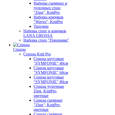
Наборы съемных и
чулочных спиц
"Zing", KnitPro
Наборы крючков
"Waves", KnitPro
Тросики
Наборы спиц и крючков
LANA GROSSA
Наборы спиц "Панорама"
Спицы
Спицы Knit Pro
Спицы круговые
"SYMFONIE" 40см
Спицы круговые
"SYMFONIE" 60см
Спицы круговые
"SYMFONIE" 80см
Спицы чулочные
Zing, KnitPro,
цветные
Спицы съемные
"Zing", KnitPro,
цветные
Спицы съемные