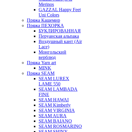
Merinos
GAZZAL Happy Feet
Uni Colors
Пряжа Кашемир
Пряжа ПЕХОРКА
БУКЛИРОВАННАЯ
Перуанская альпака
Воздушный кант (Air
Lace)
Монгольский
верблюд
Пряжа Yarn art
MINK
Пряжа SEAM
SEAM LUREX
LAME 550
SEAM LAMBADA
FINE
SEAM HAWAI
SEAM Kimberly
SEAM VIRGINIA
SEAM AURA
SEAM BAIANO
SEAM ROSMARINO
SEAM SHINY