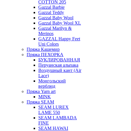
COTTON 205
Gazzal Barbie
Gazzal Teddy
Gazzal Baby Wool
Gazzal Baby Wool XL
Gazzal Marilyn &
Merinos
GAZZAL Happy Feet
Uni Colors
Пряжа Кашемир
Пряжа ПЕХОРКА
БУКЛИРОВАННАЯ
Перуанская альпака
Воздушный кант (Air
Lace)
Монгольский
верблюд
Пряжа Yarn art
MINK
Пряжа SEAM
SEAM LUREX
LAME 550
SEAM LAMBADA
FINE
SEAM HAWAI