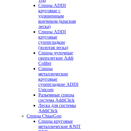
Trio
Спицы ADDI
круговые с
удлиненным
кончиком (красная
леска)
Спицы ADDI
круговые
супергладкие
(золотая леска)
Спицы чулочные
сверхлегкие Addi
Colibri
Спицы
металлические
круговые
супергладкие ADDI
Unicorn
Разъемные спицы
система AddiClick
Леска для системы
AddiClick
Спицы ChiaoGoo
Спицы круговые
металлические KNIT