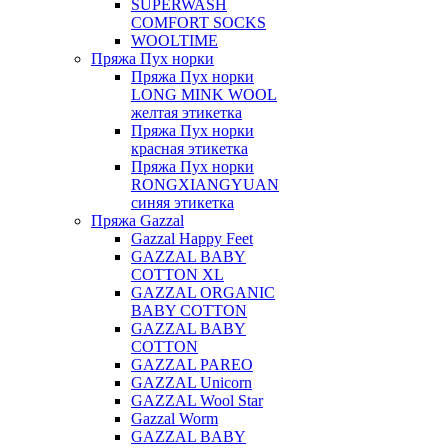
SUPERWASH
COMFORT SOCKS
WOOLTIME
Пряжа Пух норки
Пряжа Пух норки
LONG MINK WOOL
желтая этикетка
Пряжа Пух норки
красная этикетка
Пряжа Пух норки
RONGXIANGYUAN
синяя этикетка
Пряжа Gazzal
Gazzal Happy Feet
GAZZAL BABY
COTTON XL
GAZZAL ORGANIC
BABY COTTON
GAZZAL BABY
COTTON
GAZZAL PAREO
GAZZAL Unicorn
GAZZAL Wool Star
Gazzal Worm
GAZZAL BABY