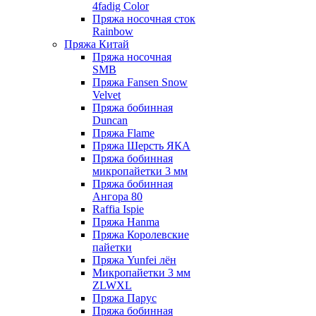
4fadig Color
Пряжа носочная сток
Rainbow
Пряжа Китай
Пряжа носочная
SMB
Пряжа Fansen Snow
Velvet
Пряжа бобинная
Duncan
Пряжа Flame
Пряжа Шерсть ЯКА
Пряжа бобинная
микропайетки 3 мм
Пряжа бобинная
Ангора 80
Raffia Ispie
Пряжа Hanma
Пряжа Королевские
пайетки
Пряжа Yunfei лён
Микропайетки 3 мм
ZLWXL
Пряжа Парус
Пряжа бобинная