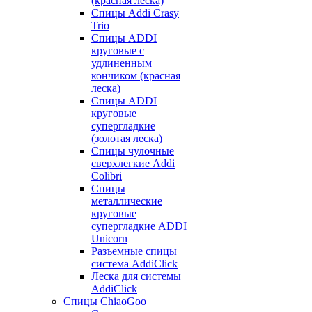
(красная леска)
Спицы Addi Crasy
Trio
Спицы ADDI
круговые с
удлиненным
кончиком (красная
леска)
Спицы ADDI
круговые
супергладкие
(золотая леска)
Спицы чулочные
сверхлегкие Addi
Colibri
Спицы
металлические
круговые
супергладкие ADDI
Unicorn
Разъемные спицы
система AddiClick
Леска для системы
AddiClick
Спицы ChiaoGoo