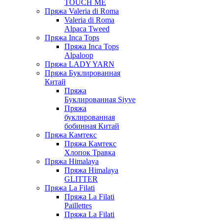
TOUCH ME
Пряжа Valeria di Roma
Valeria di Roma
Alpaca Tweed
Пряжа Inca Tops
Пряжа Inca Tops
Alpaloop
Пряжа LADY YARN
Пряжа Буклированная
Китай
Пряжа
Буклированная Siyve
Пряжа
буклированная
бобинная Китай
Пряжа Камтекс
Пряжа Камтекс
Хлопок Травка
Пряжа Himalaya
Пряжа Himalaya
GLITTER
Пряжа La Filati
Пряжа La Filati
Paillettes
Пряжа La Filati