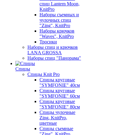
спиц Lantern Moon,
KnitPro
Наборы съемных и
чулочных спиц
"Zing", KnitPro
Наборы крючков
"Waves", KnitPro
Тросики
Наборы спиц и крючков
LANA GROSSA
Наборы спиц "Панорама"
Спицы
Спицы Knit Pro
Спицы круговые
"SYMFONIE" 40см
Спицы круговые
"SYMFONIE" 60см
Спицы круговые
"SYMFONIE" 80см
Спицы чулочные
Zing, KnitPro,
цветные
Спицы съемные
"Zing", KnitPro,