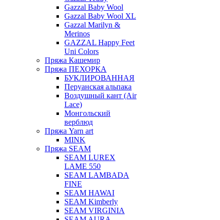
Gazzal Baby Wool
Gazzal Baby Wool XL
Gazzal Marilyn &
Merinos
GAZZAL Happy Feet
Uni Colors
Пряжа Кашемир
Пряжа ПЕХОРКА
БУКЛИРОВАННАЯ
Перуанская альпака
Воздушный кант (Air
Lace)
Монгольский
верблюд
Пряжа Yarn art
MINK
Пряжа SEAM
SEAM LUREX
LAME 550
SEAM LAMBADA
FINE
SEAM HAWAI
SEAM Kimberly
SEAM VIRGINIA
SEAM AURA