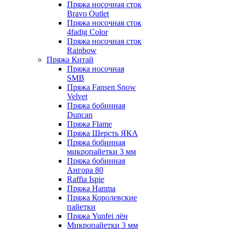
Пряжа носочная сток
Bravo Outlet
Пряжа носочная сток
4fadig Color
Пряжа носочная сток
Rainbow
Пряжа Китай
Пряжа носочная
SMB
Пряжа Fansen Snow
Velvet
Пряжа бобинная
Duncan
Пряжа Flame
Пряжа Шерсть ЯКА
Пряжа бобинная
микропайетки 3 мм
Пряжа бобинная
Ангора 80
Raffia Ispie
Пряжа Hanma
Пряжа Королевские
пайетки
Пряжа Yunfei лён
Микропайетки 3 мм