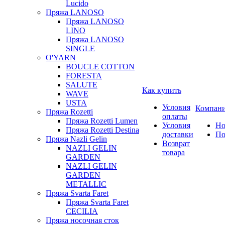
Lucido
Пряжа LANOSO
Пряжа LANOSO
LINO
Пряжа LANOSO
SINGLE
O'YARN
BOUCLE COTTON
FORESTA
SALUTE
Как купить
WAVE
USTA
Условия
Компан
Пряжа Rozetti
оплаты
Пряжа Rozetti Lumen
Условия
Но
Пряжа Rozetti Destina
доставки
По
Пряжа Nazli Gelin
Возврат
NAZLI GELIN
товара
GARDEN
NAZLI GELIN
GARDEN
METALLIC
Пряжа Svarta Faret
Пряжа Svarta Faret
CECILIA
Пряжа носочная сток