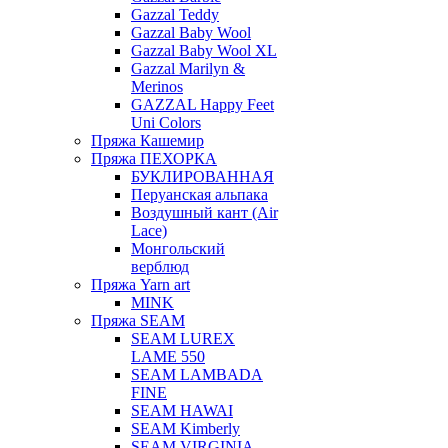
Gazzal Teddy
Gazzal Baby Wool
Gazzal Baby Wool XL
Gazzal Marilyn &
Merinos
GAZZAL Happy Feet
Uni Colors
Пряжа Кашемир
Пряжа ПЕХОРКА
БУКЛИРОВАННАЯ
Перуанская альпака
Воздушный кант (Air
Lace)
Монгольский
верблюд
Пряжа Yarn art
MINK
Пряжа SEAM
SEAM LUREX
LAME 550
SEAM LAMBADA
FINE
SEAM HAWAI
SEAM Kimberly
SEAM VIRGINIA