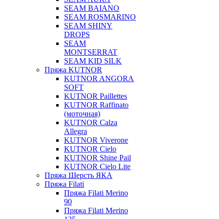
SEAM BAIANO
SEAM ROSMARINO
SEAM SHINY
DROPS
SEAM
MONTSERRAT
SEAM KID SILK
Пряжа KUTNOR
KUTNOR ANGORA
SOFT
KUTNOR Paillettes
KUTNOR Raffinato
(моточная)
KUTNOR Calza
Allegra
KUTNOR Viverone
KUTNOR Cielo
KUTNOR Shine Pail
KUTNOR Cielo Lite
Пряжа Шерсть ЯКА
Пряжа Filati
Пряжа Filati Merino
90
Пряжа Filati Merino