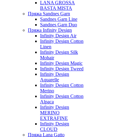
LANA GROSSA
BASTA MISTA
Пряжа Sandnes Garn
Sandnes Garn Line
Sandnes Garn Duo
Пряжа Infinity Design
Infinity Design Air
Infinity Design Cotton
Linen
Infinity Design Silk
Mohair
Infinity Design Magic
Infinity Design Tweed
Infinity Design
Aquarelle
Infinity Design Cotton
Merino
Infinity Design Cotton
Alpaca
Infinity Design
MERINO
EXTRAFINE
Infinity Design
CLOUD
Пряжа Lana Gatto