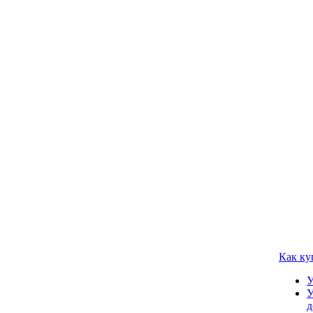
Как ку
У
У
д