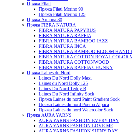
Пряжа Filati
Пряжа Filati Merino 90
Пряжа Filati Merino 125
Пряжа Ангора 80
Пряжа FIBRA NATURA
FIBRA NATURA PAPYRUS
FIBRA NATURA RAFFIA
FIBRA NATURA BAMBOO JAZZ
FIBRA NATURA INCA
FIBRA NATURA BAMBOO BLOOM HAND 
FIBRA NATURA COTTON ROYAL COLOR 
FIBRA NATURA COTTONWOOD
FIBRA NATURA RAFFIA CHUNKY
Пряжа Laines du Nord
Laines Du Nord Dolly Maxi
Laines du Nord Dolly 125
Laines Du Nord Teddy B
Laines Du Nord Infinity Sock
Пряжа Laines du nord Paint Gradient Sock
Пряжа Laines du nord Poema Alpaca
Пряжа Laines du nord Watercolor Sock
Пряжа AURA YARNS
AURA YARNS FASHION EVERY DAY
AURA YARNS FASHION LOVE ME
AURA YARNS FASHION SHINY DAY