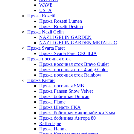
WAVE
USTA
Пряжа Rozetti
Пряжа Rozetti Lumen
Пряжа Rozetti Destina
Пряжа Nazli Gelin
NAZLI GELIN GARDEN
NAZLI GELIN GARDEN METALLIC
Пряжа Svarta Faret
Пряжа Svarta Faret CECILIA
Пряжа носочная сток
Пряжа носочная сток Bravo Outlet
Пряжа носочная сток 4fadig Color
Пряжа носочная сток Rainbow
Пряжа Китай
Пряжа носочная SMB
Пряжа Fansen Snow Velvet
Пряжа бобинная Duncan
Пряжа Flame
Пряжа Шерсть ЯКА
Пряжа бобинная микропайетки 3 мм
Пряжа бобинная Ангора 80
Raffia Ispie
Пряжа Hanma