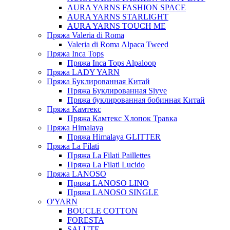
AURA YARNS FASHION SPACE
AURA YARNS STARLIGHT
AURA YARNS TOUCH ME
Пряжа Valeria di Roma
Valeria di Roma Alpaca Tweed
Пряжа Inca Tops
Пряжа Inca Tops Alpaloop
Пряжа LADY YARN
Пряжа Буклированная Китай
Пряжа Буклированная Siyve
Пряжа буклированная бобинная Китай
Пряжа Камтекс
Пряжа Камтекс Хлопок Травка
Пряжа Himalaya
Пряжа Himalaya GLITTER
Пряжа La Filati
Пряжа La Filati Paillettes
Пряжа La Filati Lucido
Пряжа LANOSO
Пряжа LANOSO LINO
Пряжа LANOSO SINGLE
O'YARN
BOUCLE COTTON
FORESTA
SALUTE