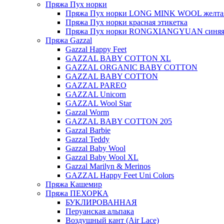
Пряжа Пух норки
Пряжа Пух норки LONG MINK WOOL желтая
Пряжа Пух норки красная этикетка
Пряжа Пух норки RONGXIANGYUAN синяя 
Пряжа Gazzal
Gazzal Happy Feet
GAZZAL BABY COTTON XL
GAZZAL ORGANIC BABY COTTON
GAZZAL BABY COTTON
GAZZAL PAREO
GAZZAL Unicorn
GAZZAL Wool Star
Gazzal Worm
GAZZAL BABY COTTON 205
Gazzal Barbie
Gazzal Teddy
Gazzal Baby Wool
Gazzal Baby Wool XL
Gazzal Marilyn & Merinos
GAZZAL Happy Feet Uni Colors
Пряжа Кашемир
Пряжа ПЕХОРКА
БУКЛИРОВАННАЯ
Перуанская альпака
Воздушный кант (Air Lace)