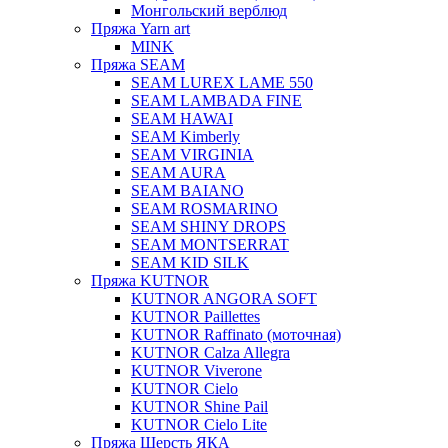
Монгольский верблюд
Пряжа Yarn art
MINK
Пряжа SEAM
SEAM LUREX LAME 550
SEAM LAMBADA FINE
SEAM HAWAI
SEAM Kimberly
SEAM VIRGINIA
SEAM AURA
SEAM BAIANO
SEAM ROSMARINO
SEAM SHINY DROPS
SEAM MONTSERRAT
SEAM KID SILK
Пряжа KUTNOR
KUTNOR ANGORA SOFT
KUTNOR Paillettes
KUTNOR Raffinato (моточная)
KUTNOR Calza Allegra
KUTNOR Viverone
KUTNOR Cielo
KUTNOR Shine Pail
KUTNOR Cielo Lite
Пряжа Шерсть ЯКА