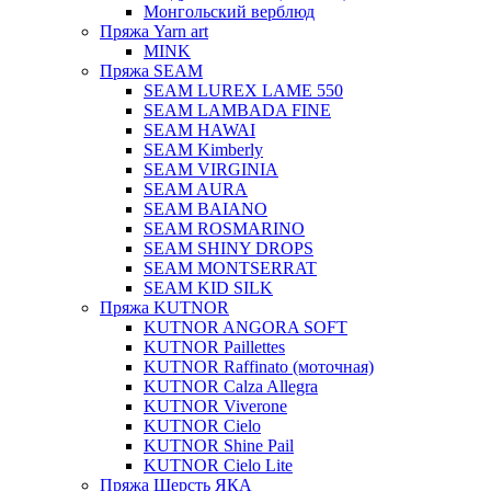
Монгольский верблюд
Пряжа Yarn art
MINK
Пряжа SEAM
SEAM LUREX LAME 550
SEAM LAMBADA FINE
SEAM HAWAI
SEAM Kimberly
SEAM VIRGINIA
SEAM AURA
SEAM BAIANO
SEAM ROSMARINO
SEAM SHINY DROPS
SEAM MONTSERRAT
SEAM KID SILK
Пряжа KUTNOR
KUTNOR ANGORA SOFT
KUTNOR Paillettes
KUTNOR Raffinato (моточная)
KUTNOR Calza Allegra
KUTNOR Viverone
KUTNOR Cielo
KUTNOR Shine Pail
KUTNOR Cielo Lite
Пряжа Шерсть ЯКА