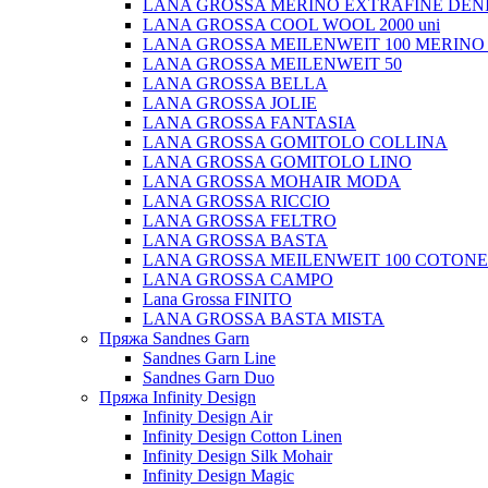
LANA GROSSA MERINO EXTRAFINE DEN
LANA GROSSA COOL WOOL 2000 uni
LANA GROSSA MEILENWEIT 100 MERINO
LANA GROSSA MEILENWEIT 50
LANA GROSSA BELLA
LANA GROSSA JOLIE
LANA GROSSA FANTASIA
LANA GROSSA GOMITOLO COLLINA
LANA GROSSA GOMITOLO LINO
LANA GROSSA MOHAIR MODA
LANA GROSSA RICCIO
LANA GROSSA FELTRO
LANA GROSSA BASTA
LANA GROSSA MEILENWEIT 100 COTON
LANA GROSSA CAMPO
Lana Grossa FINITO
LANA GROSSA BASTA MISTA
Пряжа Sandnes Garn
Sandnes Garn Line
Sandnes Garn Duo
Пряжа Infinity Design
Infinity Design Air
Infinity Design Cotton Linen
Infinity Design Silk Mohair
Infinity Design Magic