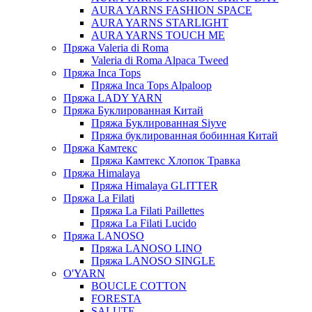
AURA YARNS FASHION SPACE
AURA YARNS STARLIGHT
AURA YARNS TOUCH ME
Пряжа Valeria di Roma
Valeria di Roma Alpaca Tweed
Пряжа Inca Tops
Пряжа Inca Tops Alpaloop
Пряжа LADY YARN
Пряжа Буклированная Китай
Пряжа Буклированная Siyve
Пряжа буклированная бобинная Китай
Пряжа Камтекс
Пряжа Камтекс Хлопок Травка
Пряжа Himalaya
Пряжа Himalaya GLITTER
Пряжа La Filati
Пряжа La Filati Paillettes
Пряжа La Filati Lucido
Пряжа LANOSO
Пряжа LANOSO LINO
Пряжа LANOSO SINGLE
O'YARN
BOUCLE COTTON
FORESTA
SALUTE