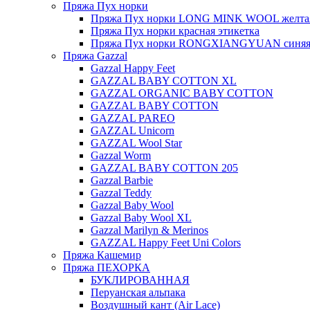
Пряжа Пух норки
Пряжа Пух норки LONG MINK WOOL желтая
Пряжа Пух норки красная этикетка
Пряжа Пух норки RONGXIANGYUAN синяя 
Пряжа Gazzal
Gazzal Happy Feet
GAZZAL BABY COTTON XL
GAZZAL ORGANIC BABY COTTON
GAZZAL BABY COTTON
GAZZAL PAREO
GAZZAL Unicorn
GAZZAL Wool Star
Gazzal Worm
GAZZAL BABY COTTON 205
Gazzal Barbie
Gazzal Teddy
Gazzal Baby Wool
Gazzal Baby Wool XL
Gazzal Marilyn & Merinos
GAZZAL Happy Feet Uni Colors
Пряжа Кашемир
Пряжа ПЕХОРКА
БУКЛИРОВАННАЯ
Перуанская альпака
Воздушный кант (Air Lace)