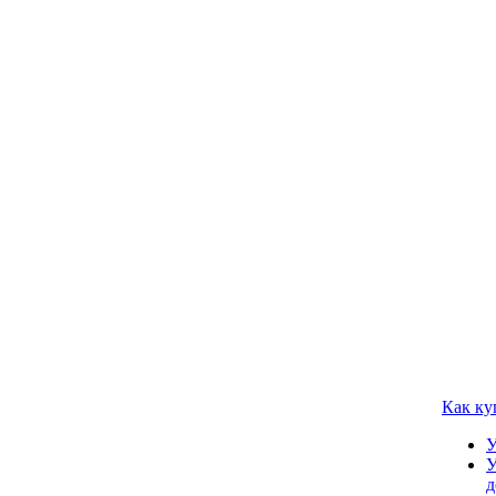
Как ку
У
У
д