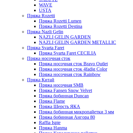
WAVE
USTA
Пряжа Rozetti
Пряжа Rozetti Lumen
Пряжа Rozetti Destina
Пряжа Nazli Gelin
NAZLI GELIN GARDEN
NAZLI GELIN GARDEN METALLIC
Пряжа Svarta Faret
Пряжа Svarta Faret CECILIA
Пряжа носочная сток
Пряжа носочная сток Bravo Outlet
Пряжа носочная сток 4fadig Color
Пряжа носочная сток Rainbow
Пряжа Китай
Пряжа носочная SMB
Пряжа Fansen Snow Velvet
Пряжа бобинная Duncan
Пряжа Flame
Пряжа Шерсть ЯКА
Пряжа бобинная микропайетки 3 мм
Пряжа бобинная Ангора 80
Raffia Ispie
Пряжа Hanma