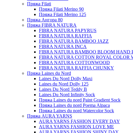
Пряжа Filati
Пряжа Filati Merino 90
Пряжа Filati Merino 125
Пряжа Ангора 80
Пряжа FIBRA NATURA
FIBRA NATURA PAPYRUS
FIBRA NATURA RAFFIA
FIBRA NATURA BAMBOO JAZZ
FIBRA NATURA INCA
FIBRA NATURA BAMBOO BLOOM HAND 
FIBRA NATURA COTTON ROYAL COLOR 
FIBRA NATURA COTTONWOOD
FIBRA NATURA RAFFIA CHUNKY
Пряжа Laines du Nord
Laines Du Nord Dolly Maxi
Laines du Nord Dolly 125
Laines Du Nord Teddy B
Laines Du Nord Infinity Sock
Пряжа Laines du nord Paint Gradient Sock
Пряжа Laines du nord Poema Alpaca
Пряжа Laines du nord Watercolor Sock
Пряжа AURA YARNS
AURA YARNS FASHION EVERY DAY
AURA YARNS FASHION LOVE ME
AURA YARNS FASHION SHINY DAY