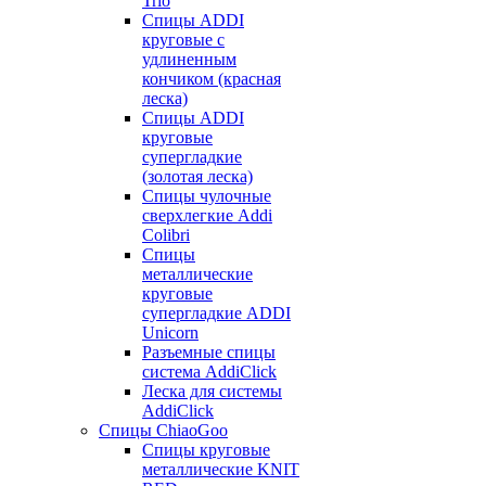
Trio
Спицы ADDI
круговые с
удлиненным
кончиком (красная
леска)
Спицы ADDI
круговые
супергладкие
(золотая леска)
Спицы чулочные
сверхлегкие Addi
Colibri
Спицы
металлические
круговые
супергладкие ADDI
Unicorn
Разъемные спицы
система AddiClick
Леска для системы
AddiClick
Спицы ChiaoGoo
Спицы круговые
металлические KNIT