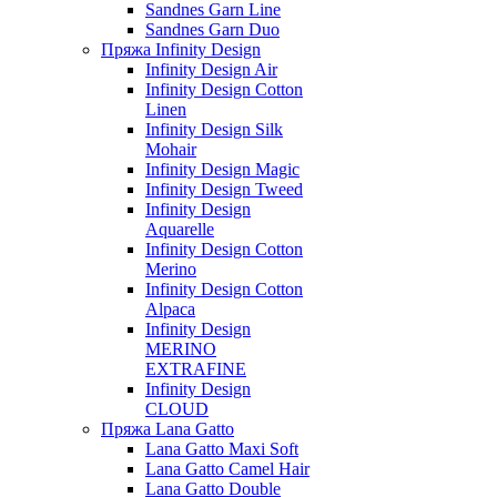
Sandnes Garn Line
Sandnes Garn Duo
Пряжа Infinity Design
Infinity Design Air
Infinity Design Cotton
Linen
Infinity Design Silk
Mohair
Infinity Design Magic
Infinity Design Tweed
Infinity Design
Aquarelle
Infinity Design Cotton
Merino
Infinity Design Cotton
Alpaca
Infinity Design
MERINO
EXTRAFINE
Infinity Design
CLOUD
Пряжа Lana Gatto
Lana Gatto Maxi Soft
Lana Gatto Camel Hair
Lana Gatto Double