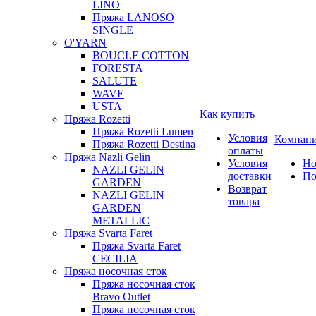
LINO
Пряжа LANOSO
SINGLE
O'YARN
BOUCLE COTTON
FORESTA
SALUTE
WAVE
USTA
Как купить
Пряжа Rozetti
Пряжа Rozetti Lumen
Условия
Компан
Пряжа Rozetti Destina
оплаты
Пряжа Nazli Gelin
Условия
Но
NAZLI GELIN
доставки
По
GARDEN
Возврат
NAZLI GELIN
товара
GARDEN
METALLIC
Пряжа Svarta Faret
Пряжа Svarta Faret
CECILIA
Пряжа носочная сток
Пряжа носочная сток
Bravo Outlet
Пряжа носочная сток