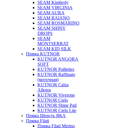
SEAM Kimberly
SEAM VIRGINIA
SEAM AURA
SEAM BAIANO
SEAM ROSMARINO
SEAM SHINY
DROPS
SEAM
MONTSERRAT
SEAM KID SILK
Пряжа KUTNOR
KUTNOR ANGORA
SOFT
KUTNOR Paillettes
KUTNOR Raffinato
(моточная)
KUTNOR Calza
Allegra
KUTNOR Viverone
KUTNOR Cielo
KUTNOR Shine Pail
KUTNOR Cielo Lite
Пряжа Шерсть ЯКА
Пряжа Filati
Пряжа Filati Merino