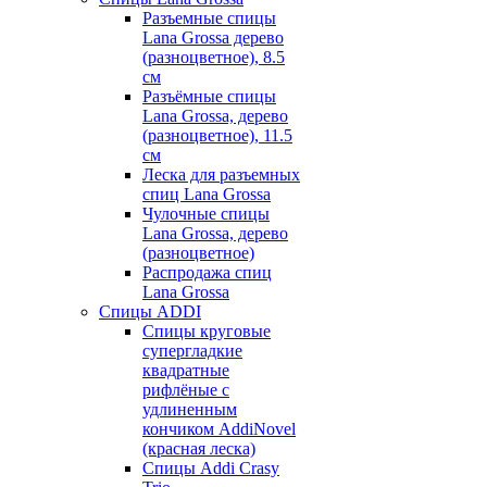
Разъемные спицы
Lana Grossa дерево
(разноцветное), 8.5
см
Разъёмные спицы
Lana Grossa, дерево
(разноцветное), 11.5
см
Леска для разъемных
спиц Lana Grossa
Чулочные спицы
Lana Grossa, дерево
(разноцветное)
Распродажа спиц
Lana Grossa
Спицы ADDI
Спицы круговые
супергладкие
квадратные
рифлёные с
удлиненным
кончиком AddiNovel
(красная леска)
Спицы Addi Crasy