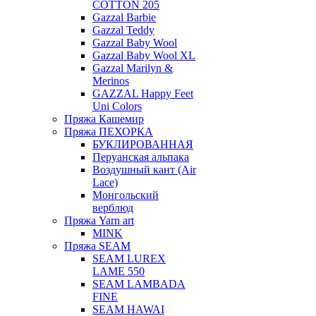
COTTON 205
Gazzal Barbie
Gazzal Teddy
Gazzal Baby Wool
Gazzal Baby Wool XL
Gazzal Marilyn &
Merinos
GAZZAL Happy Feet
Uni Colors
Пряжа Кашемир
Пряжа ПЕХОРКА
БУКЛИРОВАННАЯ
Перуанская альпака
Воздушный кант (Air
Lace)
Монгольский
верблюд
Пряжа Yarn art
MINK
Пряжа SEAM
SEAM LUREX
LAME 550
SEAM LAMBADA
FINE
SEAM HAWAI