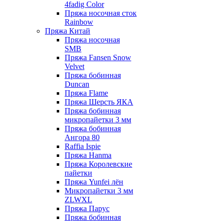
4fadig Color
Пряжа носочная сток
Rainbow
Пряжа Китай
Пряжа носочная
SMB
Пряжа Fansen Snow
Velvet
Пряжа бобинная
Duncan
Пряжа Flame
Пряжа Шерсть ЯКА
Пряжа бобинная
микропайетки 3 мм
Пряжа бобинная
Ангора 80
Raffia Ispie
Пряжа Hanma
Пряжа Королевские
пайетки
Пряжа Yunfei лён
Микропайетки 3 мм
ZLWXL
Пряжа Парус
Пряжа бобинная