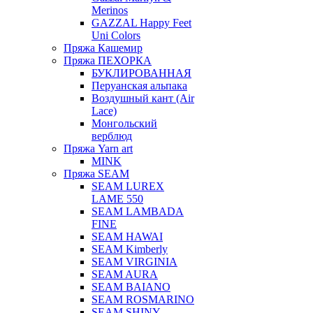
Merinos
GAZZAL Happy Feet
Uni Colors
Пряжа Кашемир
Пряжа ПЕХОРКА
БУКЛИРОВАННАЯ
Перуанская альпака
Воздушный кант (Air
Lace)
Монгольский
верблюд
Пряжа Yarn art
MINK
Пряжа SEAM
SEAM LUREX
LAME 550
SEAM LAMBADA
FINE
SEAM HAWAI
SEAM Kimberly
SEAM VIRGINIA
SEAM AURA
SEAM BAIANO
SEAM ROSMARINO
SEAM SHINY