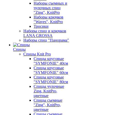
Наборы съемных и
чулочных спиц
"Zing", KnitPro
Наборы крючков
"Waves", KnitPro
Тросики
Наборы спиц и крючков
LANA GROSSA
Наборы спиц "Панорама"
Спицы
Спицы Knit Pro
Спицы круговые
"SYMFONIE" 40см
Спицы круговые
"SYMFONIE" 60см
Спицы круговые
"SYMFONIE" 80см
Спицы чулочные
Zing, KnitPro,
цветные
Спицы съемные
"Zing", KnitPro,
цветные
Спицы съемные