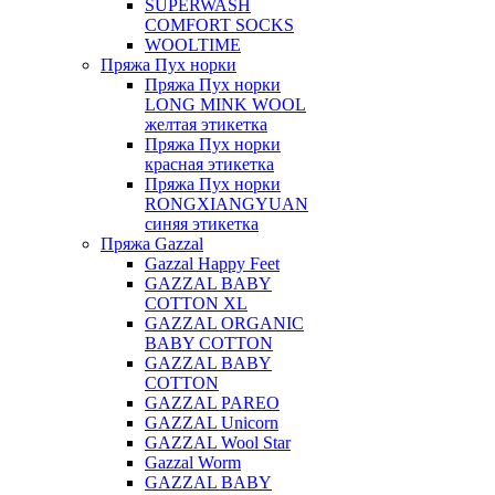
SUPERWASH
COMFORT SOCKS
WOOLTIME
Пряжа Пух норки
Пряжа Пух норки
LONG MINK WOOL
желтая этикетка
Пряжа Пух норки
красная этикетка
Пряжа Пух норки
RONGXIANGYUAN
синяя этикетка
Пряжа Gazzal
Gazzal Happy Feet
GAZZAL BABY
COTTON XL
GAZZAL ORGANIC
BABY COTTON
GAZZAL BABY
COTTON
GAZZAL PAREO
GAZZAL Unicorn
GAZZAL Wool Star
Gazzal Worm
GAZZAL BABY