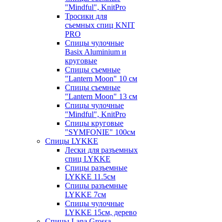
"Mindful", KnitPro
Тросики для
съемных спиц KNIT
PRO
Спицы чулочные
Basix Aluminium и
круговые
Спицы съемные
"Lantern Moon" 10 см
Спицы съемные
"Lantern Moon" 13 см
Спицы чулочные
"Mindful", KnitPro
Спицы круговые
"SYMFONIE" 100см
Спицы LYKKE
Лески для разъемных
спиц LYKKE
Спицы разъемные
LYKKE 11.5см
Спицы разъемные
LYKKE 7см
Спицы чулочные
LYKKE 15см, дерево
Спицы Lana Grossa