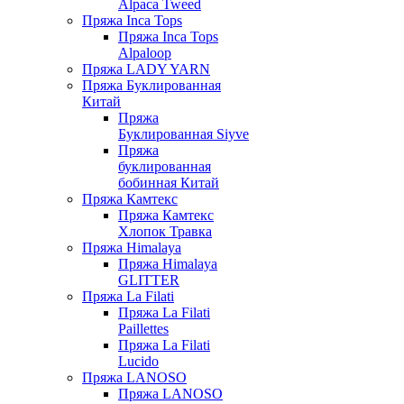
Alpaca Tweed
Пряжа Inca Tops
Пряжа Inca Tops
Alpaloop
Пряжа LADY YARN
Пряжа Буклированная
Китай
Пряжа
Буклированная Siyve
Пряжа
буклированная
бобинная Китай
Пряжа Камтекс
Пряжа Камтекс
Хлопок Травка
Пряжа Himalaya
Пряжа Himalaya
GLITTER
Пряжа La Filati
Пряжа La Filati
Paillettes
Пряжа La Filati
Lucido
Пряжа LANOSO
Пряжа LANOSO